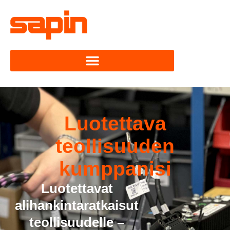
Luotettava
teollisuuden
kumppanisi
Luotettavat
alihankintaratkaisut
teollisuudelle –