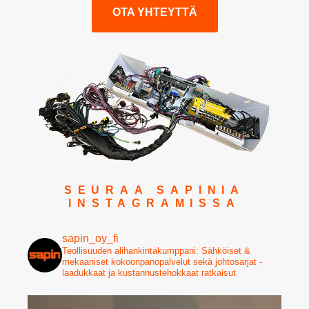
OTA YHTEYTTÄ
SEURAA SAPINIA
INSTAGRAMISSA
sapin_oy_fi
Teollisuuden alihankintakumppani: Sähköiset &
mekaaniset kokoonpanopalvelut sekä johtosarjat -
laadukkaat ja kustannustehokkaat ratkaisut