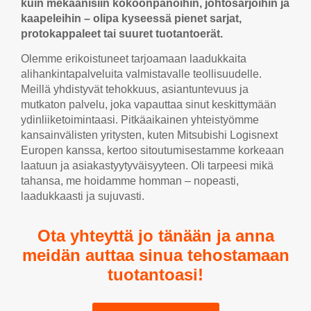
kuin mekaanisiin kokoonpanoihin, johtosarjoihin ja
kaapeleihin – olipa kyseessä pienet sarjat,
protokappaleet tai suuret tuotantoerät.
Olemme erikoistuneet tarjoamaan laadukkaita
alihankintapalveluita valmistavalle teollisuudelle.
Meillä yhdistyvät tehokkuus, asiantuntevuus ja
mutkaton palvelu, joka vapauttaa sinut keskittymään
ydinliiketoimintaasi. Pitkäaikainen yhteistyömme
kansainvälisten yritysten, kuten Mitsubishi Logisnext
Europen kanssa, kertoo sitoutumisestamme korkeaan
laatuun ja asiakastyytyväisyyteen. Oli tarpeesi mikä
tahansa, me hoidamme homman – nopeasti,
laadukkaasti ja sujuvasti.
Ota yhteyttä jo tänään ja anna
meidän auttaa sinua tehostamaan
tuotantoasi!