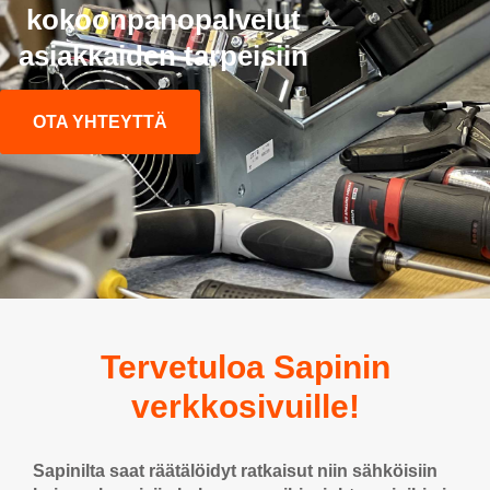
kokoonpanopalvelut
asiakkaiden tarpeisiin
OTA YHTEYTTÄ
Tervetuloa Sapinin
verkkosivuille!
Sapinilta saat räätälöidyt ratkaisut niin sähköisiin